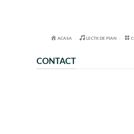
Skip
to
content
ACASA
LECTII DE PIAN
C
CONTACT