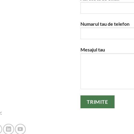
Numarul tau de telefon
Please leave this field em
Mesajul tau
: