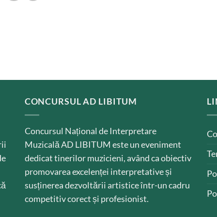
CONCURSUL AD LIBITUM
LI
Concursul Național de Interpretare
Co
ii
Muzicală AD LIBITUM este un eveniment
Te
de
dedicat tinerilor muzicieni, având ca obiectiv
promovarea excelenței interpretative și
Po
că
susținerea dezvoltării artistice într-un cadru
Po
competitiv corect și profesionist.