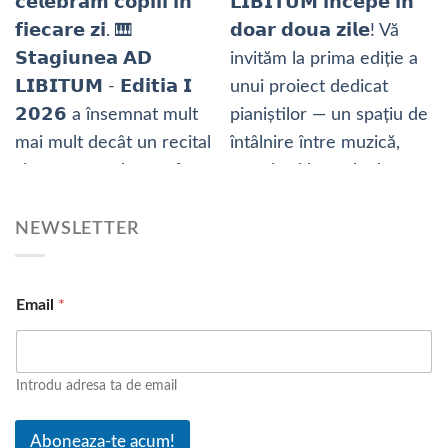
NEWSLETTER
E
Email
*
m
a
i
l
Introdu adresa ta de email
Aboneaza-te acum!